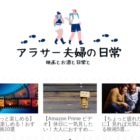
っと楽しめる】
【Amazon Prime ビデ
【ちょっと疲れ
で楽しめる！おす
オ】休日に一気見した
に】見れば元気
画10選
い！大人におすすめの
る映画5選
アニメ10選
【AmazonPrim
オ】