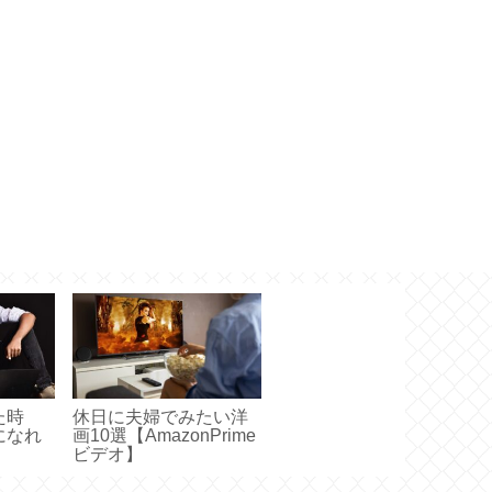
た時
休日に夫婦でみたい洋
になれ
画10選【AmazonPrime
ビデオ】
eビデ