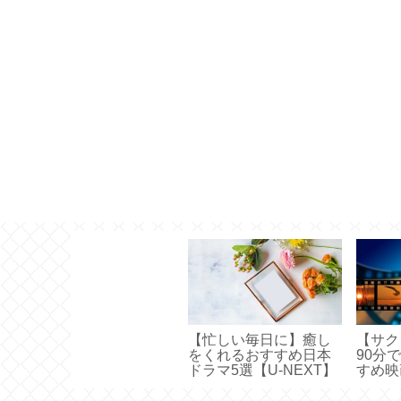
【忙しい毎日に】癒し
【サク
をくれるおすすめ日本
90分
ドラマ5選【U-NEXT】
すめ映